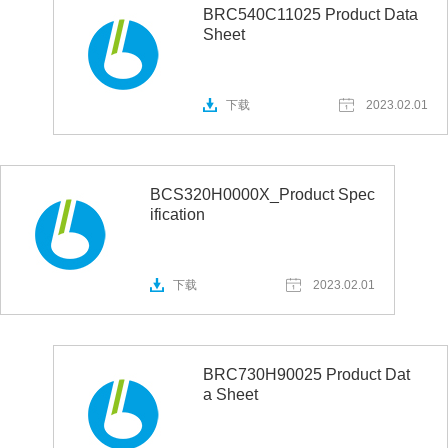
BRC540C11025 Product Data
Sheet
下载
2023.02.01
BCS320H0000X_Product Spec
ification
下载
2023.02.01
BRC730H90025 Product Dat
a Sheet