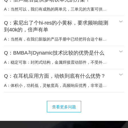
A：当然可以，我们有成熟的两单元，三单元的方案可供客
户选择，也可以根据客户要求调整单元组合以及分频电路。
Q：索尼出了个hi-res的小黄标，要求频响能测
到40k的，倍声有单
A：当然有，在我们新版的产品手册中已经把符合这个标准
的单元都标注了出来，欢迎垂询！
Q：BMBA与Dynamic技术比较的优势是什么
A：稳定可靠：封闭式结构，金属焊接震动部件，不受外界
温度、湿度等环境因素干扰，适应恶劣环境下保证完整清晰
音质，无杂音，配合硅胶套可有效防漏音和隔90%噪音 。
Q：在耳机应用方面，动铁到底有什么优势？
小体积，大音量：同样的体积，音量输出是动圈喇叭的2-5
A：体积小，功耗低，灵敏度高，高频响应优秀，非常适合
倍；在隐蔽通信领域，由于体积上的绝对优势，更是无可替
应用于高端入耳式耳机。
代。 极低失真：失真远远低于动圈喇叭，因而是高端音乐耳
机、中高端助听器的不二选择。 省电节能：电声转换率最
高，耗电是普通喇叭单元的20%~30%，提供更长时间续航
查看更多问题
能力，小电流驱动节能大于50% 。 舒适悦耳：声音密度
大，长时间使用无头脑发昏、发胀，嗡嗡等不适感觉。